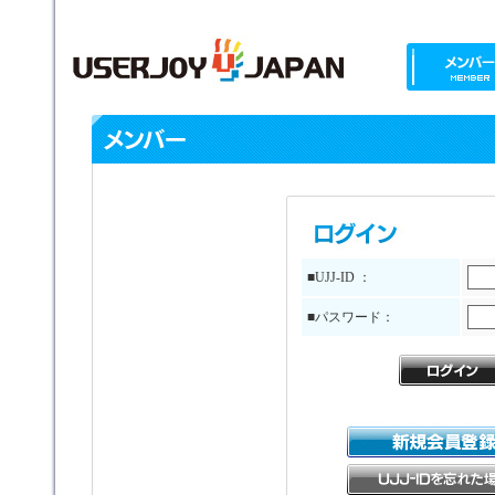
■UJJ-ID ：
■パスワード：