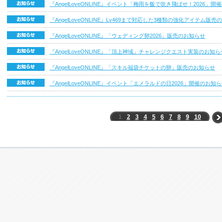
『AngelLoveONLINE』イベント「梅雨を飯で吹き飛ばせ！2026」
『AngelLoveONLINE』Lv469まで対応した3種類の強化アイテム販
『AngelLoveONLINE』「ウェディング卵2026」販売のお知らせ
『AngelLoveONLINE』「頂上神域」チャレンジクエスト実装のお知ら
『AngelLoveONLINE』「スキル福袋チケットの卵」販売のお知らせ
『AngelLoveONLINE』イベント「エメラルドの日2026」開催のお知
1
2
3
4
5
6
7
8
9
10