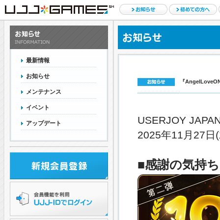
最新情報
お知らせ
『AngelLov
メンテナンス
イベント
USERJOY JA
アップデート
2025年11月
■感謝の気持ち