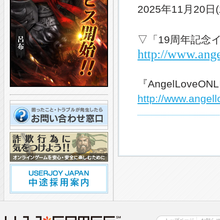
2025年11月2
▽「19周年記念
http://www.ange
『AngelLoveO
http://www.angell